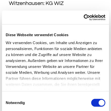
Witzenhausen: KG WIZ
z. B. KG UNT – Friedhofspflege
Diese Webseite verwendet Cookies
Wir verwenden Cookies, um Inhalte und Anzeigen zu
personalisieren, Funktionen für soziale Medien anbieten
zu können und die Zugriffe auf unsere Website zu
analysieren. Außerdem geben wir Informationen zu Ihrer
Verwendung unserer Website an unsere Partner für
2
soziale Medien, Werbung und Analysen weiter. Unsere
Partner führen diese Informationen möglicherweise mit
Engagier' dich
weiteren Daten zusammen, die Sie ihnen bereitgestellt
haben oder die sie im Rahmen Ihrer Nutzung der Dienste
gesammelt haben.
Einwilligungsauswahl
Unsere Gemeinde ist immer auf der
Notwendig
Suche nach fleißigen Mitgliedern. Egal