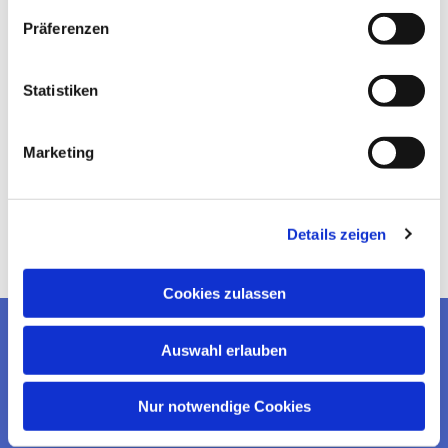
ob anpacken, kochen oder im
Präferenzen
Gottesdienst – hier bist Du wichtig.
Statistiken
Marketing
ZU DEN GRUPPEN & KREISEN
Details zeigen
Cookies zulassen
Auswahl erlauben
EV. KIRCHENGEMEINDE
WITZENHAUSEN
Nur notwendige Cookies
KONTAKT AUFNEHMEN