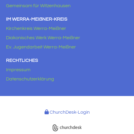
Gemeinsam für Witzenhausen
IM WERRA-MEIẞNER-KREIS
Kirchenkreis Werra-Meißner
Diakonisches Werk Werra-Meißner
Ev. Jugendarbeit Werra-Meißner
RECHTLICHES
Impressum
Datenschutzerklärung
ChurchDesk-Login