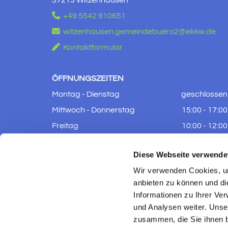

+49 5542 910651

witzenhausen.gemeindebuero2@ekkw.de

Kontaktformular
ÖFFNUNGSZEITEN
Montag - Dienstag
geschlossen
Mittwoch - Donnerstag
15:00 - 17:00
Freitag
10:00 - 12:00
Samstag - Sonntag
geschlossen
Diese Webseite verwende
Wir verwenden Cookies, um
anbieten zu können und di
Informationen zu Ihrer Ve
und Analysen weiter. Unse
zusammen, die Sie ihnen b