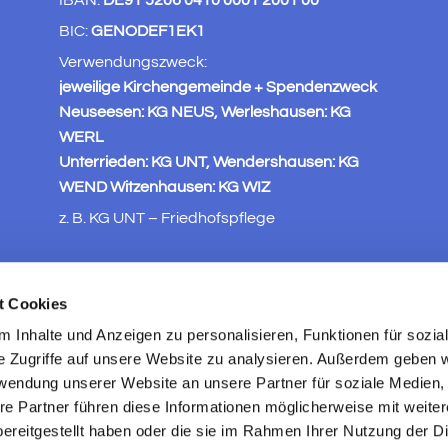
BIC:
GENODEF1EK1
Verwendungszweck:
jeweilige Kirchengemeinde + Spendenzweck
Neuseesen: KG NEUS, Werleshausen: KG
WERL
Unterrieden: KG UNT, Wendershausen: KG
WEND Witzenhausen: KG WIZ
z. B. KG UNT – Friedhofspflege
t Cookies
 Inhalte und Anzeigen zu personalisieren, Funktionen für sozia
e Zugriffe auf unsere Website zu analysieren. Außerdem geben w
rwendung unserer Website an unsere Partner für soziale Medien
re Partner führen diese Informationen möglicherweise mit weite
ereitgestellt haben oder die sie im Rahmen Ihrer Nutzung der D