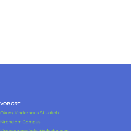
VOR ORT
Ökum. Kinderhaus St. Jakob
Kirche am Campus
Kirchengemeinde Werleshausen