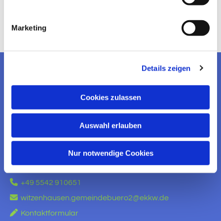
Marketing
Details zeigen
EV. KIRCHENGEMEINDE
WITZENHAUSEN
Cookies zulassen
KONTAKT AUFNEHMEN
Auswahl erlauben
Ev. Kirchengemeinde Witzenhausen
Am Brauhaus 5
Nur notwendige Cookies
37213 Witzenhausen

+49 5542 910651

witzenhausen.gemeindebuero2@ekkw.de

Kontaktformular