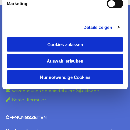
Marketing
EV. KIRCHENGEMEINDE
Details zeigen
WITZENHAUSEN
Cookies zulassen
KONTAKT AUFNEHMEN
Ev. Kirchengemeinde Witzenhausen
Auswahl erlauben
Am Brauhaus 5
37213 Witzenhausen
Nur notwendige Cookies

+49 5542 910651

witzenhausen.gemeindebuero2@ekkw.de

Kontaktformular
ÖFFNUNGSZEITEN