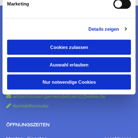
Marketing
EV. KIRCHENGEMEINDE
Details zeigen
WITZENHAUSEN
Cookies zulassen
KONTAKT AUFNEHMEN
Ev. Kirchengemeinde Witzenhausen
Auswahl erlauben
Am Brauhaus 5
37213 Witzenhausen
Nur notwendige Cookies

+49 5542 910651

witzenhausen.gemeindebuero2@ekkw.de

Kontaktformular
ÖFFNUNGSZEITEN