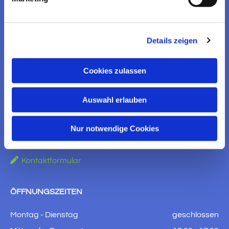
EV. KIRCHENGEMEINDE
WITZENHAUSEN
Details zeigen
KONTAKT AUFNEHMEN
Cookies zulassen
Ev. Kirchengemeinde Witzenhausen
Am Brauhaus 5
Auswahl erlauben
37213 Witzenhausen
Nur notwendige Cookies

+49 5542 910651

witzenhausen.gemeindebuero2@ekkw.de

Kontaktformular
ÖFFNUNGSZEITEN
Montag - Dienstag
geschlossen