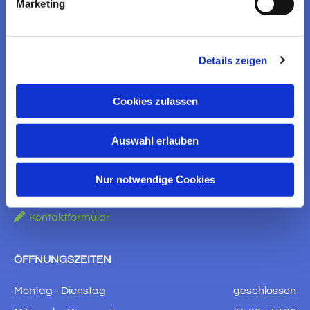
Marketing
EV. KIRCHENGEMEINDE
WITZENHAUSEN
Details zeigen
KONTAKT AUFNEHMEN
Cookies zulassen
Ev. Kirchengemeinde Witzenhausen
Am Brauhaus 5
Auswahl erlauben
37213 Witzenhausen

+49 5542 910651
Nur notwendige Cookies

witzenhausen.gemeindebuero2@ekkw.de

Kontaktformular
ÖFFNUNGSZEITEN
Montag - Dienstag
geschlossen