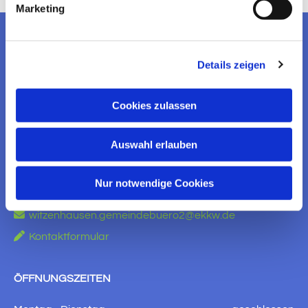
Marketing
EV. KIRCHENGEMEINDE
Details zeigen
WITZENHAUSEN
Cookies zulassen
KONTAKT AUFNEHMEN
Ev. Kirchengemeinde Witzenhausen
Auswahl erlauben
Am Brauhaus 5
37213 Witzenhausen
Nur notwendige Cookies

+49 5542 910651

witzenhausen.gemeindebuero2@ekkw.de

Kontaktformular
ÖFFNUNGSZEITEN