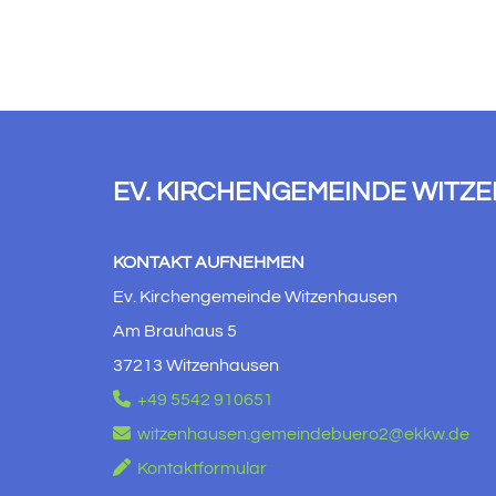
EV. KIRCHENGEMEINDE WITZ
KONTAKT AUFNEHMEN
Ev. Kirchengemeinde Witzenhausen
Am Brauhaus 5
37213 Witzenhausen

+49 5542 910651

witzenhausen.gemeindebuero2@ekkw.de

Kontaktformular