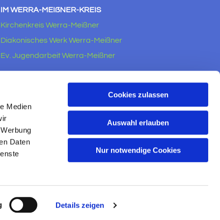
IM WERRA-MEIẞNER-KREIS
Kirchenkreis Werra-Meißner
Diakonisches Werk Werra-Meißner
Ev. Jugendarbeit Werra-Meißner
RECHTLICHES
Impressum
Cookies zulassen
le Medien
Datenschutzerklärung
ir
Auswahl erlauben
, Werbung
ren Daten
Nur notwendige Cookies
ienste
g
Details zeigen