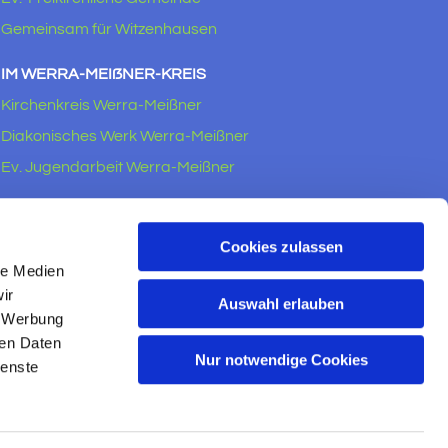
Gemeinsam für Witzenhausen
IM WERRA-MEIẞNER-KREIS
Kirchenkreis Werra-Meißner
Diakonisches Werk Werra-Meißner
Ev. Jugendarbeit Werra-Meißner
RECHTLICHES
Impressum
Cookies zulassen
le Medien
Datenschutzerklärung
ir
Auswahl erlauben
, Werbung
ren Daten
Nur notwendige Cookies
ienste