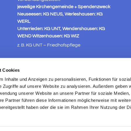
jeweilige Kirchengemeinde + Spendenzweck
Neuseesen: KG NEUS, Werleshausen: KG
WERL
Unterrieden: KG UNT, Wendershausen: KG
WEND Witzenhausen: KG WIZ
z. B. KG UNT – Friedhofspflege
t Cookies
 Inhalte und Anzeigen zu personalisieren, Funktionen für sozia
e Zugriffe auf unsere Website zu analysieren. Außerdem geben w
rwendung unserer Website an unsere Partner für soziale Medien
re Partner führen diese Informationen möglicherweise mit weite
ereitgestellt haben oder die sie im Rahmen Ihrer Nutzung der D
ChurchDesk-Login