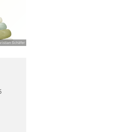
ristian Schäfer
5