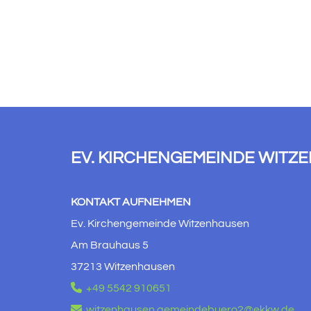
EV. KIRCHENGEMEINDE WITZ
KONTAKT AUFNEHMEN
Ev. Kirchengemeinde Witzenhausen
Am Brauhaus 5
37213 Witzenhausen

+49 5542 910651

witzenhausen.gemeindebuero2@ekkw.de