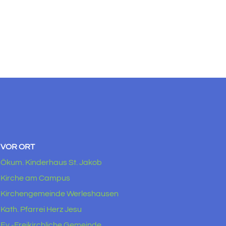
VOR ORT
Ökum. Kinderhaus St. Jakob
Kirche am Campus
Kirchengemeinde Werleshausen
Kath. Pfarrei Herz Jesu
Ev.-Freikirchliche Gemeinde