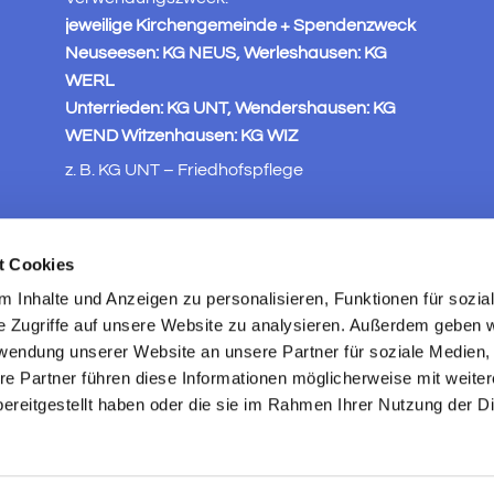
jeweilige Kirchengemeinde + Spendenzweck
Neuseesen: KG NEUS, Werleshausen: KG
WERL
Unterrieden: KG UNT, Wendershausen: KG
WEND Witzenhausen: KG WIZ
z. B. KG UNT – Friedhofspflege
t Cookies
 Inhalte und Anzeigen zu personalisieren, Funktionen für sozia
e Zugriffe auf unsere Website zu analysieren. Außerdem geben w
rwendung unserer Website an unsere Partner für soziale Medien
re Partner führen diese Informationen möglicherweise mit weite
ereitgestellt haben oder die sie im Rahmen Ihrer Nutzung der D
ChurchDesk-Login