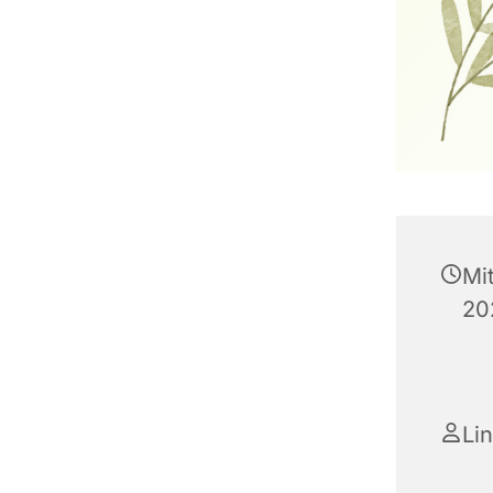
Mi
20
Li