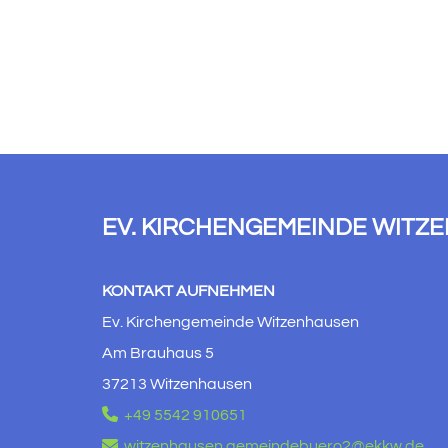
EV. KIRCHENGEMEINDE WITZ
KONTAKT AUFNEHMEN
Ev. Kirchengemeinde Witzenhausen
Am Brauhaus 5
37213 Witzenhausen

+49 5542 910651

witzenhausen.gemeindebuero2@ekkw.de