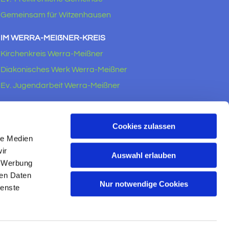
Gemeinsam für Witzenhausen
IM WERRA-MEIẞNER-KREIS
Kirchenkreis Werra-Meißner
Diakonisches Werk Werra-Meißner
Ev. Jugendarbeit Werra-Meißner
RECHTLICHES
Impressum
Cookies zulassen
le Medien
Datenschutzerklärung
ir
Auswahl erlauben
, Werbung
ren Daten
Nur notwendige Cookies
ienste