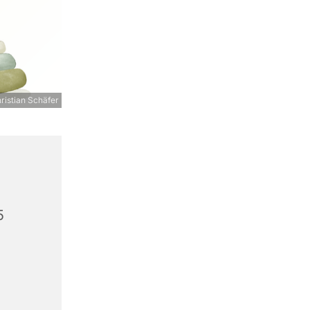
ristian Schäfer
5