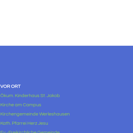
VOR ORT
Ökum. Kinderhaus St. Jakob
Kirche am Campus
Kirchengemeinde Werleshausen
Kath. Pfarrei Herz Jesu
Ev.-Freikirchliche Gemeinde