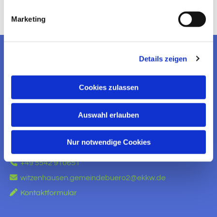
Marketing
Details zeigen
EV. KIRCHENGEMEINDE
WITZENHAUSEN
Cookies zulassen
KONTAKT AUFNEHMEN
Auswahl erlauben
Ev. Kirchengemeinde Witzenhausen
Am Brauhaus 5
Nur notwendige Cookies
37213 Witzenhausen

+49 5542 910651

witzenhausen.gemeindebuero2@ekkw.de

Kontaktformular