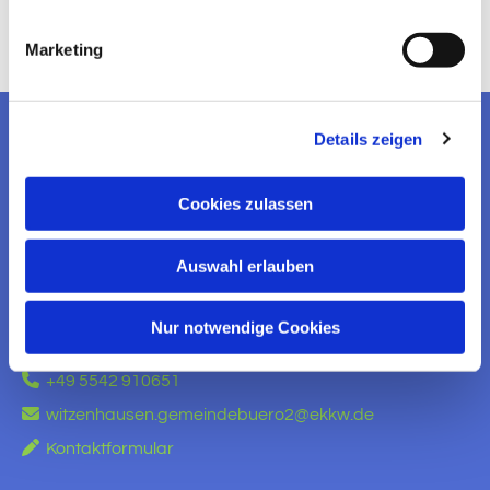
Marketing
Details zeigen
EV. KIRCHENGEMEINDE
WITZENHAUSEN
Cookies zulassen
KONTAKT AUFNEHMEN
Auswahl erlauben
Ev. Kirchengemeinde Witzenhausen
Am Brauhaus 5
Nur notwendige Cookies
37213 Witzenhausen

+49 5542 910651

witzenhausen.gemeindebuero2@ekkw.de

Kontaktformular