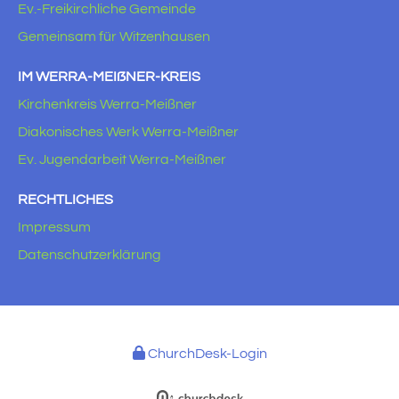
Ev.-Freikirchliche Gemeinde
Gemeinsam für Witzenhausen
IM WERRA-MEIẞNER-KREIS
Kirchenkreis Werra-Meißner
Diakonisches Werk Werra-Meißner
Ev. Jugendarbeit Werra-Meißner
RECHTLICHES
Impressum
Datenschutzerklärung
ChurchDesk-Login