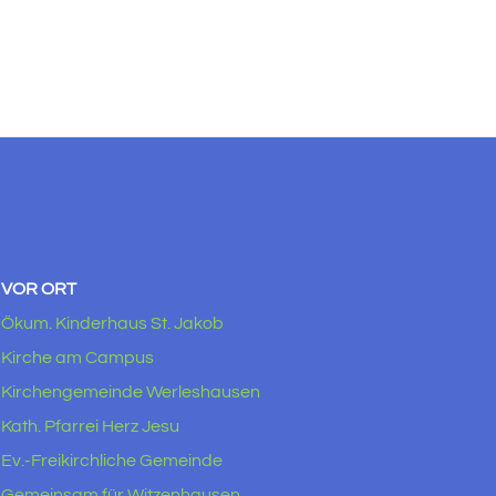
VOR ORT
Ökum. Kinderhaus St. Jakob
Kirche am Campus
Kirchengemeinde Werleshausen
Kath. Pfarrei Herz Jesu
Ev.-Freikirchliche Gemeinde
Gemeinsam für Witzenhausen