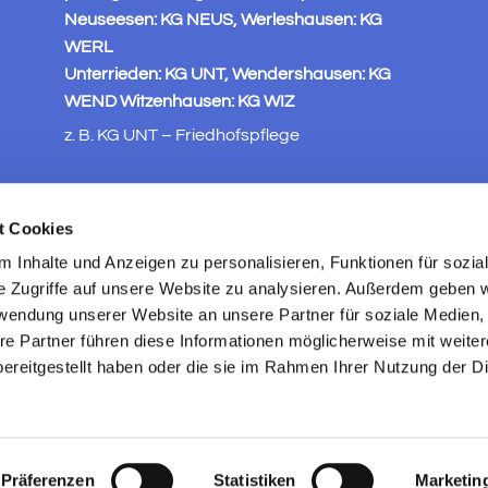
Neuseesen: KG NEUS, Werleshausen: KG
WERL
Unterrieden: KG UNT, Wendershausen: KG
WEND Witzenhausen: KG WIZ
z. B. KG UNT – Friedhofspflege
t Cookies
 Inhalte und Anzeigen zu personalisieren, Funktionen für sozia
e Zugriffe auf unsere Website zu analysieren. Außerdem geben w
rwendung unserer Website an unsere Partner für soziale Medien
re Partner führen diese Informationen möglicherweise mit weite
ereitgestellt haben oder die sie im Rahmen Ihrer Nutzung der D
ChurchDesk-Login
Präferenzen
Statistiken
Marketin