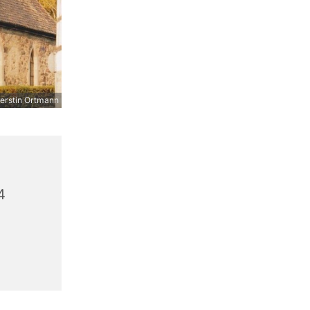
erstin Ortmann
4