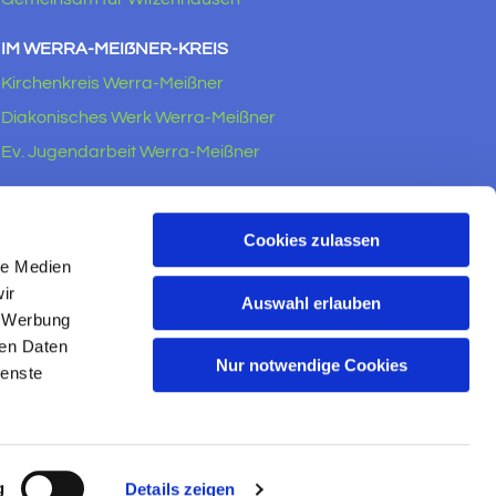
IM WERRA-MEIẞNER-KREIS
Kirchenkreis Werra-Meißner
Diakonisches Werk Werra-Meißner
Ev. Jugendarbeit Werra-Meißner
RECHTLICHES
Impressum
Cookies zulassen
le Medien
Datenschutzerklärung
ir
Auswahl erlauben
, Werbung
ren Daten
Nur notwendige Cookies
ienste
g
Details zeigen