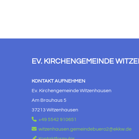
EV. KIRCHENGEMEINDE WITZ
KONTAKT AUFNEHMEN
Ev. Kirchengemeinde Witzenhausen
Am Brauhaus 5
37213 Witzenhausen

+49 5542 910651

witzenhausen.gemeindebuero2@ekkw.de

Kontaktformular