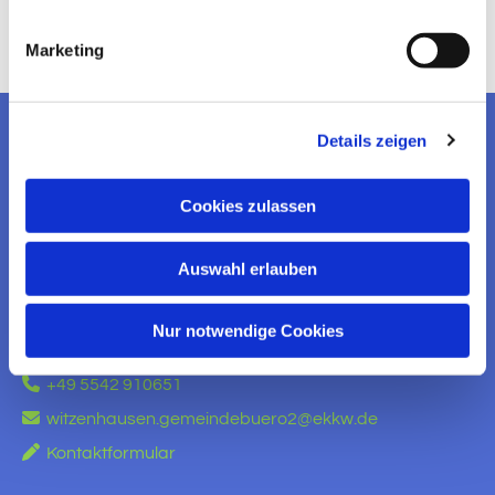
Marketing
Details zeigen
EV. KIRCHENGEMEINDE
WITZENHAUSEN
Cookies zulassen
KONTAKT AUFNEHMEN
Auswahl erlauben
Ev. Kirchengemeinde Witzenhausen
Am Brauhaus 5
Nur notwendige Cookies
37213 Witzenhausen

+49 5542 910651

witzenhausen.gemeindebuero2@ekkw.de

Kontaktformular