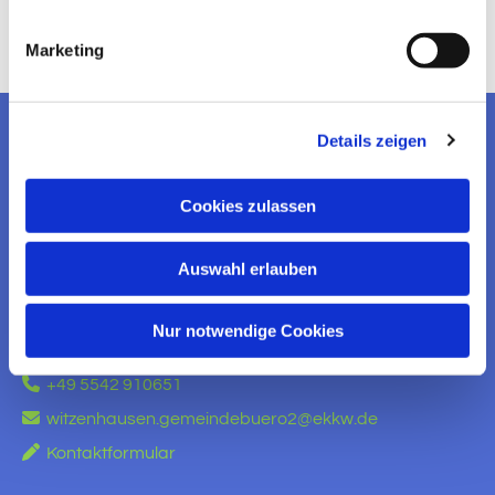
Marketing
Details zeigen
EV. KIRCHENGEMEINDE
WITZENHAUSEN
Cookies zulassen
KONTAKT AUFNEHMEN
Auswahl erlauben
Ev. Kirchengemeinde Witzenhausen
Am Brauhaus 5
Nur notwendige Cookies
37213 Witzenhausen

+49 5542 910651

witzenhausen.gemeindebuero2@ekkw.de

Kontaktformular