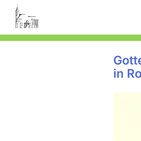
Gott
in R