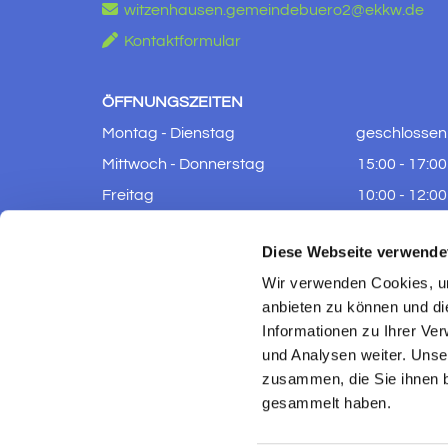

witzenhausen.gemeindebuero2@ekkw.de

Kontaktformular
ÖFFNUNGSZEITEN
Montag - Dienstag
geschlossen
Mittwoch - Donnerstag
15:00 - 17:00
Freitag
10:00 - 12:00
Samstag - Sonntag
geschlossen
Diese Webseite verwende
Wir verwenden Cookies, um
anbieten zu können und di
Informationen zu Ihrer Ve
und Analysen weiter. Unse
zusammen, die Sie ihnen b
gesammelt haben.