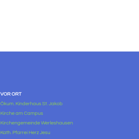
VOR ORT
Ökum. Kinderhaus St. Jakob
Kirche am Campus
Kirchengemeinde Werleshausen
Kath. Pfarrei Herz Jesu