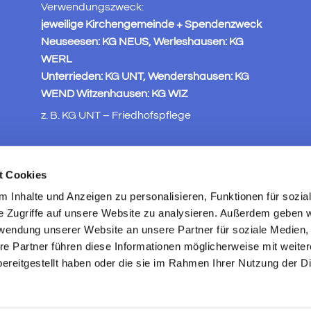
Verwendungszweck:
jeweilige Kirchengemeinde + Spendenzweck
Neuseesen: KG NEUS, Werleshausen: KG
WERL
Unterrieden: KG UNT, Wendershausen: KG
WEND Witzenhausen: KG WIZ
z. B. KG UNT – Friedhofspflege
t Cookies
 Inhalte und Anzeigen zu personalisieren, Funktionen für sozia
e Zugriffe auf unsere Website zu analysieren. Außerdem geben w
rwendung unserer Website an unsere Partner für soziale Medien
re Partner führen diese Informationen möglicherweise mit weite
ereitgestellt haben oder die sie im Rahmen Ihrer Nutzung der D
ChurchDesk-Login