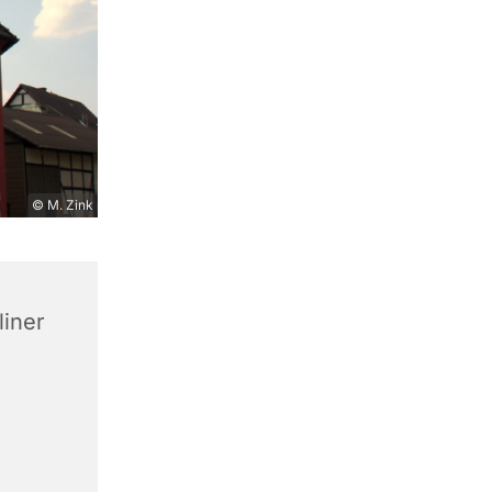
© M. Zink
liner