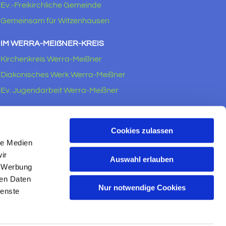
Ev.-Freikirchliche Gemeinde
Gemeinsam für Witzenhausen
IM WERRA-MEIẞNER-KREIS
Kirchenkreis Werra-Meißner
Diakonisches Werk Werra-Meißner
Ev. Jugendarbeit Werra-Meißner
RECHTLICHES
Impressum
Cookies zulassen
le Medien
Datenschutzerklärung
ir
Auswahl erlauben
, Werbung
ren Daten
Nur notwendige Cookies
ienste