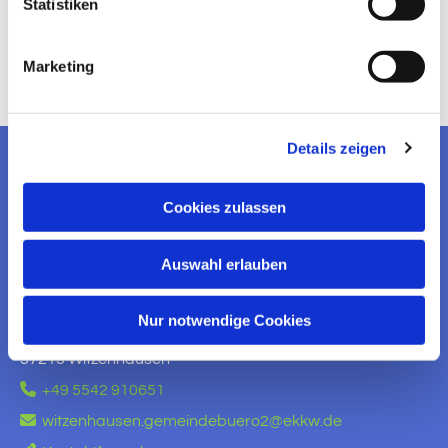
Statistiken
Marketing
Details zeigen
EV. KIRCHENGEMEINDE
Cookies zulassen
WITZENHAUSEN
Auswahl erlauben
KONTAKT AUFNEHMEN
Ev. Kirchengemeinde Witzenhausen
Nur notwendige Cookies
Am Brauhaus 5
37213 Witzenhausen

+49 5542 910651

witzenhausen.gemeindebuero2@ekkw.de