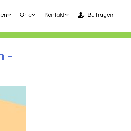
ben
Orte
Kontakt
Beitragen
n -