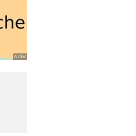
© GfW