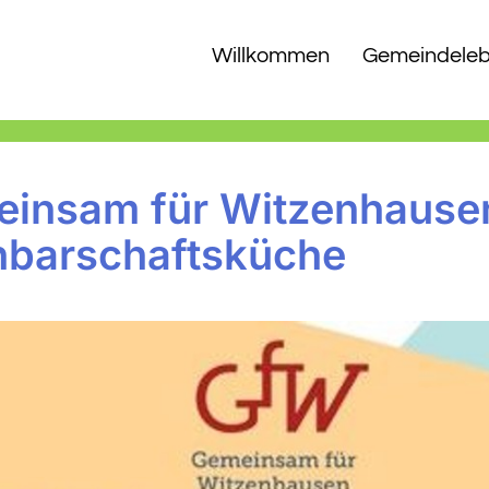
Willkommen
Gemeindele
insam für Witzenhause
barschaftsküche