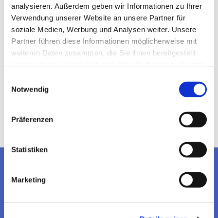
analysieren. Außerdem geben wir Informationen zu Ihrer
Verwendung unserer Website an unsere Partner für
soziale Medien, Werbung und Analysen weiter. Unsere
Partner führen diese Informationen möglicherweise mit
weiteren Daten zusammen, die Sie ihnen bereitgestellt
haben oder die sie im Rahmen Ihrer Nutzung der Dienste
gesammelt haben.
Einwilligungsauswahl
Notwendig
Präferenzen
Statistiken
EV. KIRCHENGEMEINDE
Marketing
WITZENHAUSEN
KONTAKT AUFNEHMEN