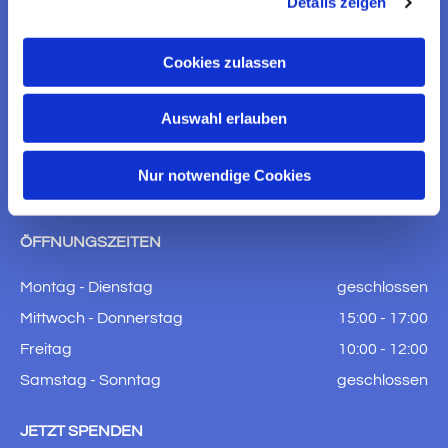
Details zeigen
Ev. Kirchengemeinde Witzenhausen
Am Brauhaus 5
Cookies zulassen
37213 Witzenhausen

Auswahl erlauben
+49 5542 910651

witzenhausen.gemeindebuero2@ekkw.de
Nur notwendige Cookies

Kontaktformular
ÖFFNUNGSZEITEN
Montag - Dienstag
geschlossen
Mittwoch - Donnerstag
15:00 - 17:00
Freitag
10:00 - 12:00
Samstag - Sonntag
geschlossen
JETZT SPENDEN